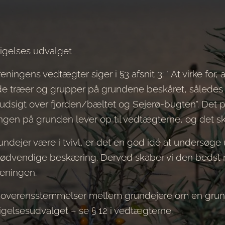
igelses udvalget
ningens vedtægter siger i §3 afsnit 3: " At virke for,
e træer og grupper på grundene beskåret, således at
e udsigt over fjorden/bæltet og Sejerø-bugten". Det p
ngen på grunden lever op til vedtægterne, og det ske
undejer være i tvivl, er det en god idé at undersøge
nødvendige beskæring. Derved skaber vi den bedst
reningen.
uoverensstemmelser mellem grundejere om en grund
gelsesudvalget – se § 12 i vedtægterne.