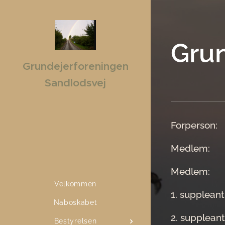
Gru
Grundejerforeningen
Sandlodsvej
Forperson:
Medlem: Cl
Medlem: P
Velkommen
1. supplean
Naboskabet
2. supplean
Bestyrelsen