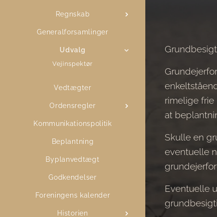
Regnskab
Generalforsamlinger
Grundbesigt
Udvalg
Vejinspektør
Grundejerfore
enkeltståend
Vedtægter
rimelige fri
Ordensregler
at beplantni
Kommunikationspolitik
Skulle en gr
Beplantning
eventuelle 
Byplanvedtægt
grundejerfo
Godkendelser
Eventuelle 
Foreningens kalender
grundbesigti
Historien