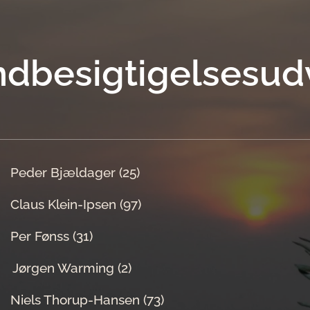
ndbesigtigelsesud
 Peder Bjældager (25)
aus Klein-Ipsen (97)
er Fønss (31)
t Jørgen Warming (2)
t Niels Thorup-Hansen (73)