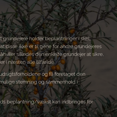
 at grundejere holder beplantninger i skel,
 disse ikke er til gene for andre grundejeres
åhviler således den enkelte grundejer at sikre,
r i næsten alle tilfælde.
 udsigtsforholdene og få foretaget den
 mulige stemning og sammenhold i
s beplantning/vækst kan indbringes for